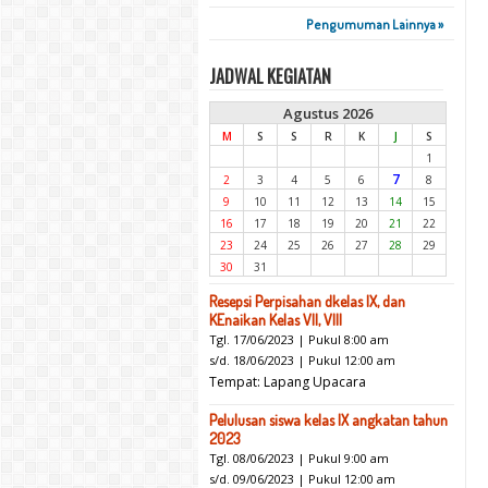
Pengumuman Lainnya »
JADWAL KEGIATAN
Agustus 2026
M
S
S
R
K
J
S
1
7
2
3
4
5
6
8
9
10
11
12
13
14
15
16
17
18
19
20
21
22
23
24
25
26
27
28
29
30
31
Resepsi Perpisahan dkelas IX, dan
KEnaikan Kelas VII, VIII
Tgl. 17/06/2023 | Pukul 8:00 am
s/d. 18/06/2023 | Pukul 12:00 am
Tempat: Lapang Upacara
Pelulusan siswa kelas IX angkatan tahun
2023
Tgl. 08/06/2023 | Pukul 9:00 am
s/d. 09/06/2023 | Pukul 12:00 am