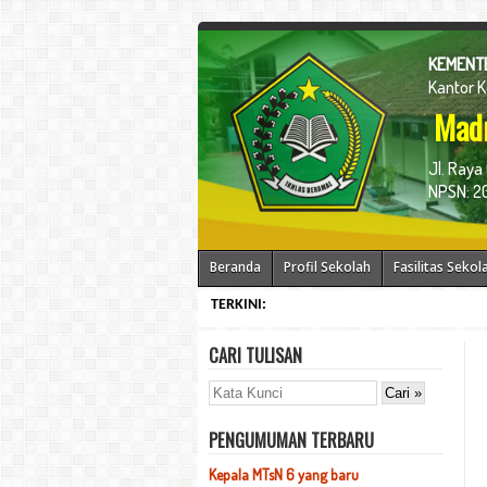
KEMENTE
Kantor 
Madr
Jl. Raya
NPSN: 20
Beranda
Profil Sekolah
Fasilitas Sekol
TERKINI:
CARI TULISAN
PENGUMUMAN TERBARU
Kepala MTsN 6 yang baru