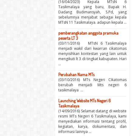
(16/04/2023) Kepala MTsN 6
Tasikmalaya yang baru, Bapak H.
Dadang Budimansyah, S.Pd, yang
sebelumnya menjabat sebagai kepala
MTsN 11 Tasikmalaya. adapun kepala ...
pemberangkatan anggota pramuka
peserta LT 3
(03/11/2016) MTsN 6 Tasikmalaya
menjadi wakil dari kwarran cikatomas
menyisihkan kontestan yang lain untuk
mengikuti lt 3 di tingkat kabupaten. Hari
...
Perubahan Nama MTs
(03/10/2016) MTs Negeri Cikatomas
berubah menjadi Mts negeri 6
tasikmalaya ...
Launching Website MTs Negeri 6
Tasikmalaya
(14/09/2016) Selamat datang di website
resmi MTs Negeri 6 Tasikmalaya, kami
menyediakan informasi tentang profil,
kegiatan, karya, dokumentasi, dan
informasi lainnya ...