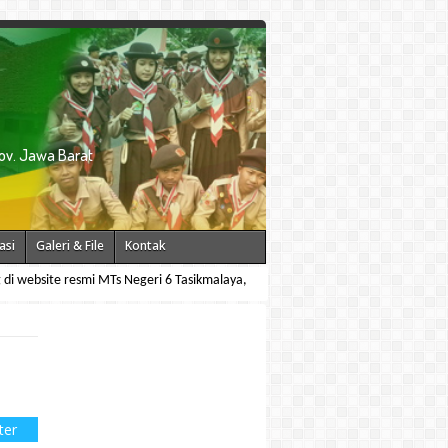
ov. Jawa Barat
asi
Galeri & File
Kontak
site resmi MTs Negeri 6 Tasikmalaya, kami menyediakan informasi tentang profi
ter