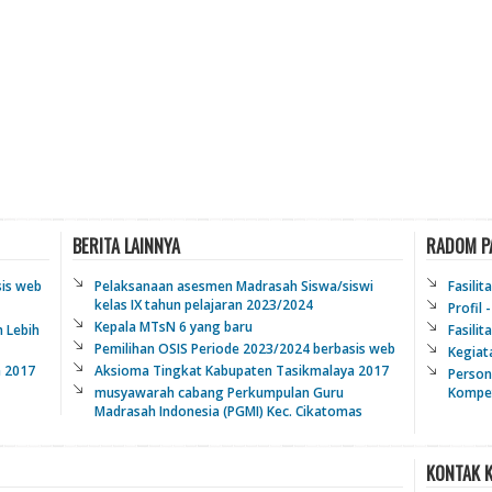
BERITA LAINNYA
RADOM P
sis web
Pelaksanaan asesmen Madrasah Siswa/siswi
Fasilit
kelas IX tahun pelajaran 2023/2024
Profil
Kepala MTsN 6 yang baru
 Lebih
Fasilit
Pemilihan OSIS Periode 2023/2024 berbasis web
Kegiat
a 2017
Aksioma Tingkat Kabupaten Tasikmalaya 2017
Person
musyawarah cabang Perkumpulan Guru
Kompet
Madrasah Indonesia (PGMI) Kec. Cikatomas
KONTAK 