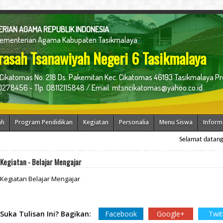
RIAN AGAMA REPUBLIK INDONESIA
Kementerian Agama Kabupaten Tasikmalaya
asah Tsanawiyah Negeri 6 Tasikmalaya
 Cikatomas No. 218 Ds. Pakemitan Kec. Cikatomas 46193 Tasikmalaya Pr
278456 - Tlp. 08112115848 / Email. mtsncikatomas@yahoo.co.id
ah
Program Pendidikan
Kegiatan
Personalia
Menu Siswa
Inform
Selamat datang di web
Kegiatan - Belajar Mengajar
Kegiatan Belajar Mengajar
Suka Tulisan Ini? Bagikan:
Facebook
Google+
Twit