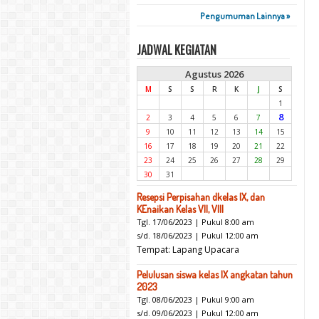
Pengumuman Lainnya »
JADWAL KEGIATAN
Agustus 2026
M
S
S
R
K
J
S
1
8
2
3
4
5
6
7
9
10
11
12
13
14
15
16
17
18
19
20
21
22
23
24
25
26
27
28
29
30
31
Resepsi Perpisahan dkelas IX, dan
KEnaikan Kelas VII, VIII
Tgl. 17/06/2023 | Pukul 8:00 am
s/d. 18/06/2023 | Pukul 12:00 am
Tempat: Lapang Upacara
Pelulusan siswa kelas IX angkatan tahun
2023
Tgl. 08/06/2023 | Pukul 9:00 am
s/d. 09/06/2023 | Pukul 12:00 am