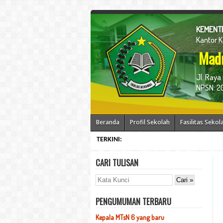
KEMENTE
Kantor 
Madr
Jl. Raya
NPSN: 20
Beranda
Profil Sekolah
Fasilitas Sekol
TERKINI:
CARI TULISAN
PENGUMUMAN TERBARU
Kepala MTsN 6 yang baru