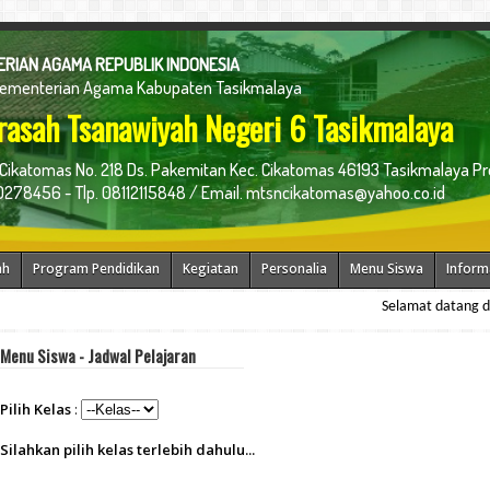
RIAN AGAMA REPUBLIK INDONESIA
Kementerian Agama Kabupaten Tasikmalaya
asah Tsanawiyah Negeri 6 Tasikmalaya
 Cikatomas No. 218 Ds. Pakemitan Kec. Cikatomas 46193 Tasikmalaya Pr
278456 - Tlp. 08112115848 / Email. mtsncikatomas@yahoo.co.id
ah
Program Pendidikan
Kegiatan
Personalia
Menu Siswa
Inform
Selamat datang di web
Menu Siswa - Jadwal Pelajaran
Pilih Kelas
:
Silahkan pilih kelas terlebih dahulu...