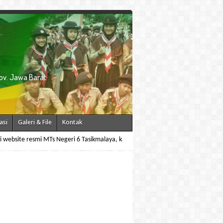
ov. Jawa Barat
asi
Galeri & File
Kontak
site resmi MTs Negeri 6 Tasikmalaya, kami menyediakan informasi tentang profil