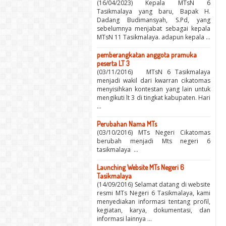
(16/04/2023) Kepala MTsN 6
Tasikmalaya yang baru, Bapak H.
Dadang Budimansyah, S.Pd, yang
sebelumnya menjabat sebagai kepala
MTsN 11 Tasikmalaya. adapun kepala ...
pemberangkatan anggota pramuka
peserta LT 3
(03/11/2016) MTsN 6 Tasikmalaya
menjadi wakil dari kwarran cikatomas
menyisihkan kontestan yang lain untuk
mengikuti lt 3 di tingkat kabupaten. Hari
...
Perubahan Nama MTs
(03/10/2016) MTs Negeri Cikatomas
berubah menjadi Mts negeri 6
tasikmalaya ...
Launching Website MTs Negeri 6
Tasikmalaya
(14/09/2016) Selamat datang di website
resmi MTs Negeri 6 Tasikmalaya, kami
menyediakan informasi tentang profil,
kegiatan, karya, dokumentasi, dan
informasi lainnya ...